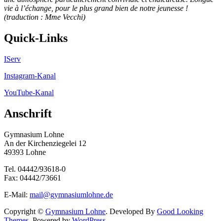
vie à l’échange, pour le plus grand bien de notre jeunesse !
(traduction : Mme Vecchi)
Quick-Links
IServ
Instagram-Kanal
YouTube-Kanal
Anschrift
Gymnasium Lohne
An der Kirchenziegelei 12
49393 Lohne
Tel. 04442/93618-0
Fax: 04442/73661
E-Mail:
mail@gymnasiumlohne.de
Copyright ©
Gymnasium Lohne
.
Developed By
Good Looking
Themes
.
Powered by
WordPress
.