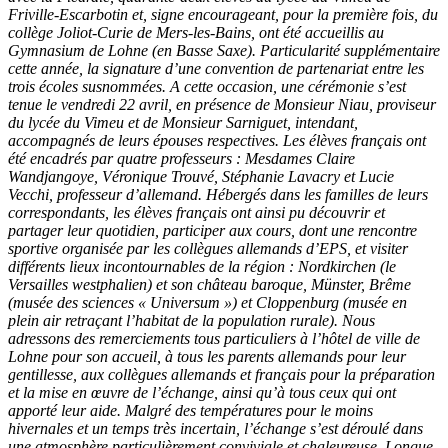
Friville-Escarbotin et, signe encourageant, pour la première fois, du
collège Joliot-Curie de Mers-les-Bains, ont été accueillis au
Gymnasium de Lohne (en Basse Saxe). Particularité supplémentaire
cette année, la signature d’une convention de partenariat entre les
trois écoles susnommées. A cette occasion, une cérémonie s’est
tenue le vendredi 22 avril, en présence de Monsieur Niau, proviseur
du lycée du Vimeu et de Monsieur Sarniguet, intendant,
accompagnés de leurs épouses respectives. Les élèves français ont
été encadrés par quatre professeurs : Mesdames Claire
Wandjangoye, Véronique Trouvé, Stéphanie Lavacry et Lucie
Vecchi, professeur d’allemand. Hébergés dans les familles de leurs
correspondants, les élèves français ont ainsi pu découvrir et
partager leur quotidien, participer aux cours, dont une rencontre
sportive organisée par les collègues allemands d’EPS, et visiter
différents lieux incontournables de la région : Nordkirchen (le
Versailles westphalien) et son château baroque, Münster, Brême
(musée des sciences « Universum ») et Cloppenburg (musée en
plein air retraçant l’habitat de la population rurale). Nous
adressons des remerciements tous particuliers à l’hôtel de ville de
Lohne pour son accueil, à tous les parents allemands pour leur
gentillesse, aux collègues allemands et français pour la préparation
et la mise en œuvre de l’échange, ainsi qu’à tous ceux qui ont
apporté leur aide. Malgré des températures pour le moins
hivernales et un temps très incertain, l’échange s’est déroulé dans
une atmosphère particulièrement conviviale et chaleureuse. Longue