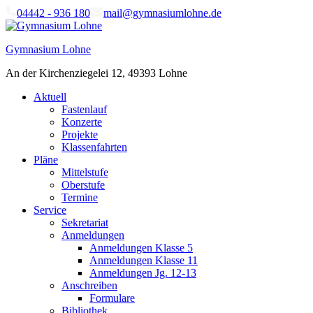
Skip
04442 - 936 180
mail@gymnasiumlohne.de
to
content
Gymnasium Lohne
An der Kirchenziegelei 12, 49393 Lohne
Aktuell
Fastenlauf
Konzerte
Projekte
Klassenfahrten
Pläne
Mittelstufe
Oberstufe
Termine
Service
Sekretariat
Anmeldungen
Anmeldungen Klasse 5
Anmeldungen Klasse 11
Anmeldungen Jg. 12-13
Anschreiben
Formulare
Bibliothek