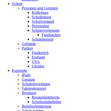
Schule
Personen und Gremien
Kollegium
Schulleitung
Schulvorstand
Personalrat
Schülervertretung
Fundsachen
Schulelternrat
Gebäude
Partner
Frankreich
England
USA
Ukraine
Konzepte
iPads
Ganztag
Schulentwicklung
Fahrtenkonzept
Beratung
Beratungslehrerin
Schulsozialarbeiter
Berufsorientierung
Schulsanitäter