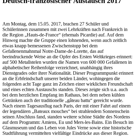
Deutsch-französischer Austausch 2017
Am Montag, dem 15.05. 2017, brachen 27 Schüler und
Schülerinnen zusammen mit zwei Lehrkräften nach Frankreich in
die Region „Hauts-de-France“ (ehemals Picardie) auf. Auf dem
Hinweg machte die Gruppe einen lohnenden, wenn auch zeitlich
etwas knapp bemessenen Zwischenstopp bei dem
Gefallenenmahnmal Notre-Dame-de-Lorette, das auf
beeindruckende Weise an die Opfer des Ersten Weltkrieges erinnert:
auf 500 Metallstelen wurden die Namen von 600 000 Gefallenen in
alphabetischer Reihenfolge verzeichnet, unabhängig ihres
Dienstgrades oder ihrer Nationalität. Dieser Programmpunkt erinnert
an die Erbfeindschaft unserer beiden Länder, wohingegen die
folgenden acht Tage ganz im Zeichen einer wirklichen Freundschaft
und eines echten Austauschs standen. Dieses zeigte sich u.a. auch
bei dem herzlichen Empfang im Rathaus, bei dem neben kühlen
Getränken auch der traditionelle „gâteau battu“ gereicht wurde.
Nach einem Tagesausflug nach Paris, der mit einer Fahrt auf einem
der legendären „Bateaux mouches“ bei strahlendem Sonnenschein
seinen Abschluss fand, standen weitere schöne Städte des Nordens
auf dem Programm: Amiens, Eu und Mers-les-Bains. Ein Besuch im
Glasmuseum und das Leben von Jules Verne sowie eine historische
Stadtführung vermittelten vielfältige Eindrücke aus dieser Region.