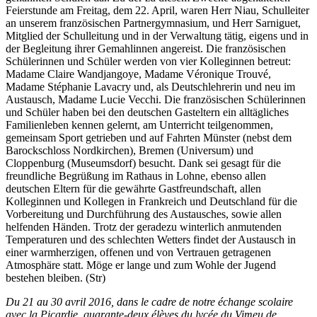
Feierstunde am Freitag, dem 22. April, waren Herr Niau, Schulleiter
an unserem französischen Partnergymnasium, und Herr Sarniguet,
Mitglied der Schulleitung und in der Verwaltung tätig, eigens und in
der Begleitung ihrer Gemahlinnen angereist. Die französischen
Schülerinnen und Schüler werden von vier Kolleginnen betreut:
Madame Claire Wandjangoye, Madame Véronique Trouvé,
Madame Stéphanie Lavacry und, als Deutschlehrerin und neu im
Austausch, Madame Lucie Vecchi. Die französischen Schülerinnen
und Schüler haben bei den deutschen Gasteltern ein alltägliches
Familienleben kennen gelernt, am Unterricht teilgenommen,
gemeinsam Sport getrieben und auf Fahrten Münster (nebst dem
Barockschloss Nordkirchen), Bremen (Universum) und
Cloppenburg (Museumsdorf) besucht. Dank sei gesagt für die
freundliche Begrüßung im Rathaus in Lohne, ebenso allen
deutschen Eltern für die gewährte Gastfreundschaft, allen
Kolleginnen und Kollegen in Frankreich und Deutschland für die
Vorbereitung und Durchführung des Austausches, sowie allen
helfenden Händen. Trotz der geradezu winterlich anmutenden
Temperaturen und des schlechten Wetters findet der Austausch in
einer warmherzigen, offenen und von Vertrauen getragenen
Atmosphäre statt. Möge er lange und zum Wohle der Jugend
bestehen bleiben. (Str)
Du 21 au 30 avril 2016, dans le cadre de notre échange scolaire
avec la Picardie, quarante-deux élèves du lycée du Vimeu de