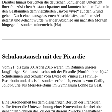
Darüber hinaus besuchten die deutschen Schüler den Unterricht
ihrer französischen Austauschpartner und konnten bei dem Leben in
den Gastfamilien dem vielzitierten „savoir vivre“ auf den Grund
gehen. Nach einem ausgelassenen Abschiedsfest, auf dem viel
getanzt und gelacht wurde, war der Abschied am nächsten Morgen
hingegen besonders tränenreich. (Ha)
Schulaustausch mit der Picardie
Vom 21. bis zum 30. April 2016 waren, im Rahmen unseres
langjährigen Schulaustausches mit der Picardie (Nordfrankreich) 42
Schülerinnen und Schüler vom Lycée du Vimeu aus Friville-
Escarbotin und, das ist besonders erfreulich, erstmals vom Collège
Joliot-Curie aus Mers-les-Bains im Gymnasium Lohne zu Gast.
Eine Besonderheit bei dem diesjährigen Besuch der Franzosen
stellte ferner die Unterzeichnung einer Konvention der drei oben
genannten Schulen dar. Zu der zu diesem Zwecke abgehaltenen