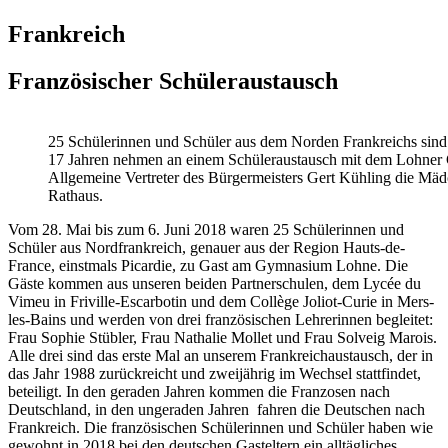
Frankreich
Französischer Schüleraustausch
25 Schülerinnen und Schüler aus dem Norden Frankreichs sind
17 Jahren nehmen an einem Schüleraustausch mit dem Lohner 
Allgemeine Vertreter des Bürgermeisters Gert Kühling die Mäd
Rathaus.
Vom 28. Mai bis zum 6. Juni 2018 waren 25 Schülerinnen und
Schüler aus Nordfrankreich, genauer aus der Region Hauts-de-
France, einstmals Picardie, zu Gast am Gymnasium Lohne. Die
Gäste kommen aus unseren beiden Partnerschulen, dem Lycée du
Vimeu in Friville-Escarbotin und dem Collège Joliot-Curie in Mers-
les-Bains und werden von drei französischen Lehrerinnen begleitet:
Frau Sophie Stübler, Frau Nathalie Mollet und Frau Solveig Marois.
Alle drei sind das erste Mal an unserem Frankreichaustausch, der in
das Jahr 1988 zurückreicht und zweijährig im Wechsel stattfindet,
beteiligt. In den geraden Jahren kommen die Franzosen nach
Deutschland, in den ungeraden Jahren fahren die Deutschen nach
Frankreich. Die französischen Schülerinnen und Schüler haben wie
gewohnt in 2018 bei den deutschen Gasteltern ein alltägliches