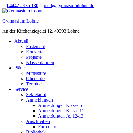
Skip
04442 - 936 180
mail@gymnasiumlohne.de
to
content
Gymnasium Lohne
An der Kirchenziegelei 12, 49393 Lohne
Aktuell
Fastenlauf
Konzerte
Projekte
Klassenfahrten
Pläne
Mittelstufe
Oberstufe
Termine
Service
Sekretariat
Anmeldungen
Anmeldungen Klasse 5
Anmeldungen Klasse 11
Anmeldungen Jg. 12-13
Anschreiben
Formulare
Bibliothek