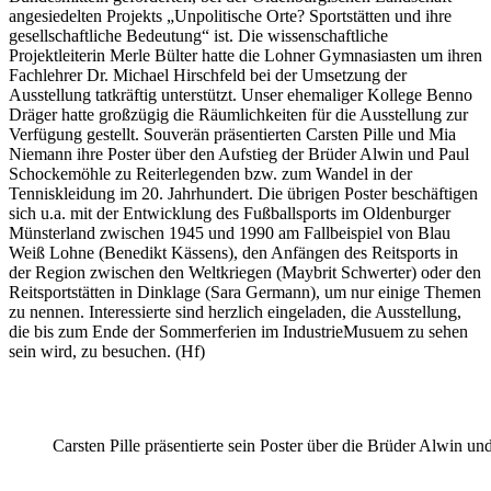
angesiedelten Projekts „Unpolitische Orte? Sportstätten und ihre
gesellschaftliche Bedeutung“ ist. Die wissenschaftliche
Projektleiterin Merle Bülter hatte die Lohner Gymnasiasten um ihren
Fachlehrer Dr. Michael Hirschfeld bei der Umsetzung der
Ausstellung tatkräftig unterstützt. Unser ehemaliger Kollege Benno
Dräger hatte großzügig die Räumlichkeiten für die Ausstellung zur
Verfügung gestellt. Souverän präsentierten Carsten Pille und Mia
Niemann ihre Poster über den Aufstieg der Brüder Alwin und Paul
Schockemöhle zu Reiterlegenden bzw. zum Wandel in der
Tenniskleidung im 20. Jahrhundert. Die übrigen Poster beschäftigen
sich u.a. mit der Entwicklung des Fußballsports im Oldenburger
Münsterland zwischen 1945 und 1990 am Fallbeispiel von Blau
Weiß Lohne (Benedikt Kässens), den Anfängen des Reitsports in
der Region zwischen den Weltkriegen (Maybrit Schwerter) oder den
Reitsportstätten in Dinklage (Sara Germann), um nur einige Themen
zu nennen. Interessierte sind herzlich eingeladen, die Ausstellung,
die bis zum Ende der Sommerferien im IndustrieMusuem zu sehen
sein wird, zu besuchen. (Hf)
Carsten Pille präsentierte sein Poster über die Brüder Alwin 