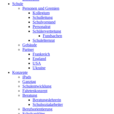
Schule
Personen und Gremien
Kollegium
Schulleitung
Schulvorstand
Personalrat
Schülervertretung
Fundsachen
Schulelternrat
Gebäude
Partner
Frankreich
England
USA
Ukraine
Konzepte
iPads
Ganztag
Schulentwicklung
Fahrtenkonzept
Beratung
Beratungslehrerin
Schulsozialarbeiter
Berufsorientierung
Schulsanitäter