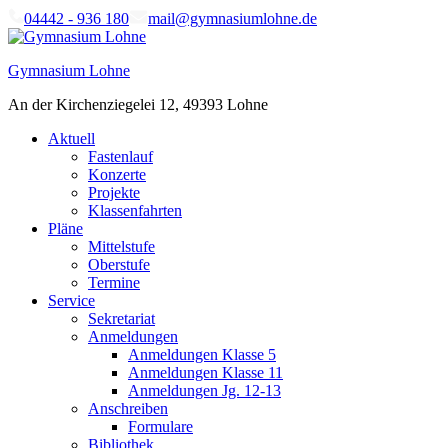
Skip
04442 - 936 180
mail@gymnasiumlohne.de
to
content
Gymnasium Lohne
An der Kirchenziegelei 12, 49393 Lohne
Aktuell
Fastenlauf
Konzerte
Projekte
Klassenfahrten
Pläne
Mittelstufe
Oberstufe
Termine
Service
Sekretariat
Anmeldungen
Anmeldungen Klasse 5
Anmeldungen Klasse 11
Anmeldungen Jg. 12-13
Anschreiben
Formulare
Bibliothek