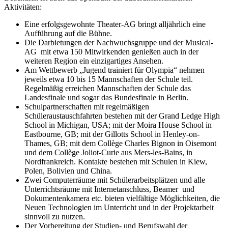
Aktivitäten:
Eine erfolgsgewohnte Theater-AG bringt alljährlich eine
Aufführung auf die Bühne.
Die Darbietungen der Nachwuchsgruppe und der Musical-
AG mit etwa 150 Mitwirkenden genießen auch in der
weiteren Region ein einzigartiges Ansehen.
Am Wettbewerb „Jugend trainiert für Olympia“ nehmen
jeweils etwa 10 bis 15 Mannschaften der Schule teil.
Regelmäßig erreichen Mannschaften der Schule das
Landesfinale und sogar das Bundesfinale in Berlin.
Schulpartnerschaften mit regelmäßigen
Schüleraustauschfahrten bestehen mit der Grand Ledge High
School in Michigan, USA; mit der Moira House School in
Eastbourne, GB; mit der Gillotts School in Henley-on-
Thames, GB; mit dem Collège Charles Bignon in Oisemont
und dem Collège Joliot-Curie aus Mers-les-Bains, in
Nordfrankreich. Kontakte bestehen mit Schulen in Kiew,
Polen, Bolivien und China.
Zwei Computerräume mit Schülerarbeitsplätzen und alle
Unterrichtsräume mit Internetanschluss, Beamer und
Dokumentenkamera etc. bieten vielfältige Möglichkeiten, die
Neuen Technologien im Unterricht und in der Projektarbeit
sinnvoll zu nutzen.
Der Vorbereitung der Studien- und Berufswahl der