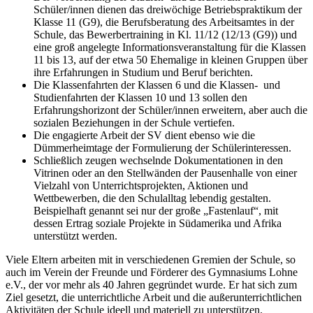
Schüler/innen dienen das dreiwöchige Betriebspraktikum der
Klasse 11 (G9), die Berufsberatung des Arbeitsamtes in der
Schule, das Bewerbertraining in Kl. 11/12 (12/13 (G9)) und
eine groß angelegte Informationsveranstaltung für die Klassen
11 bis 13, auf der etwa 50 Ehemalige in kleinen Gruppen über
ihre Erfahrungen in Studium und Beruf berichten.
Die Klassenfahrten der Klassen 6 und die Klassen- und
Studienfahrten der Klassen 10 und 13 sollen den
Erfahrungshorizont der Schüler/innen erweitern, aber auch die
sozialen Beziehungen in der Schule vertiefen.
Die engagierte Arbeit der SV dient ebenso wie die
Dümmerheimtage der Formulierung der Schülerinteressen.
Schließlich zeugen wechselnde Dokumentationen in den
Vitrinen oder an den Stellwänden der Pausenhalle von einer
Vielzahl von Unterrichtsprojekten, Aktionen und
Wettbewerben, die den Schulalltag lebendig gestalten.
Beispielhaft genannt sei nur der große „Fastenlauf“, mit
dessen Ertrag soziale Projekte in Südamerika und Afrika
unterstützt werden.
Viele Eltern arbeiten mit in verschiedenen Gremien der Schule, so
auch im Verein der Freunde und Förderer des Gymnasiums Lohne
e.V., der vor mehr als 40 Jahren gegründet wurde. Er hat sich zum
Ziel gesetzt, die unterrichtliche Arbeit und die außerunterrichtlichen
Aktivitäten der Schule ideell und materiell zu unterstützen.