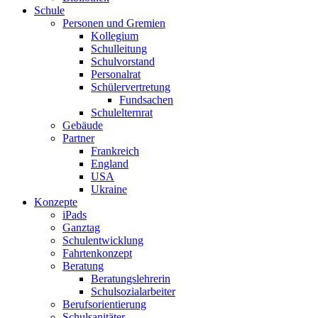
Schule
Personen und Gremien
Kollegium
Schulleitung
Schulvorstand
Personalrat
Schülervertretung
Fundsachen
Schulelternrat
Gebäude
Partner
Frankreich
England
USA
Ukraine
Konzepte
iPads
Ganztag
Schulentwicklung
Fahrtenkonzept
Beratung
Beratungslehrerin
Schulsozialarbeiter
Berufsorientierung
Schulsanitäter