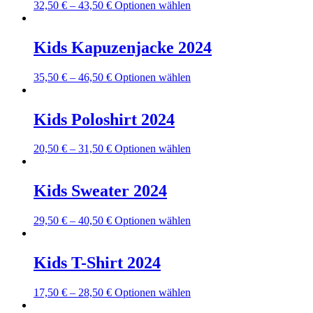
Dieses
32,50
€
–
43,50
€
Optionen wählen
Produkt
weist
mehrere
Kids Kapuzenjacke 2024
Varianten
auf.
Dieses
35,50
€
–
46,50
€
Optionen wählen
Die
Produkt
Optionen
weist
können
mehrere
Kids Poloshirt 2024
auf
Varianten
der
auf.
Produktseite
Dieses
20,50
€
–
31,50
€
Optionen wählen
Die
gewählt
Produkt
Optionen
werden
weist
können
mehrere
Kids Sweater 2024
auf
Varianten
der
auf.
Produktseite
Dieses
29,50
€
–
40,50
€
Optionen wählen
Die
gewählt
Produkt
Optionen
werden
weist
können
mehrere
Kids T-Shirt 2024
auf
Varianten
der
auf.
Produktseite
Dieses
17,50
€
–
28,50
€
Optionen wählen
Die
gewählt
Produkt
Optionen
werden