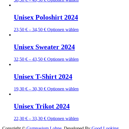
Die
gewählt
Produkt
Optionen
werden
weist
können
mehrere
Unisex Poloshirt 2024
auf
Varianten
der
auf.
Produktseite
Dieses
23,50
€
–
34,50
€
Optionen wählen
Die
gewählt
Produkt
Optionen
werden
weist
können
mehrere
Unisex Sweater 2024
auf
Varianten
der
auf.
Produktseite
Dieses
32,50
€
–
43,50
€
Optionen wählen
Die
gewählt
Produkt
Optionen
werden
weist
können
mehrere
Unisex T-Shirt 2024
auf
Varianten
der
auf.
Produktseite
Dieses
19,30
€
–
30,30
€
Optionen wählen
Die
gewählt
Produkt
Optionen
werden
weist
können
mehrere
Unisex Trikot 2024
auf
Varianten
der
auf.
Produktseite
Dieses
22,30
€
–
33,30
€
Optionen wählen
Die
gewählt
Produkt
Optionen
werden
Copyright ©
Gymnasium Lohne
.
Developed By
Good Looking
weist