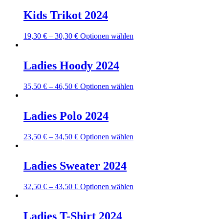
weist
können
mehrere
Kids Trikot 2024
auf
Varianten
der
auf.
Produktseite
Dieses
19,30
€
–
30,30
€
Optionen wählen
Die
gewählt
Produkt
Optionen
werden
weist
können
mehrere
Ladies Hoody 2024
auf
Varianten
der
auf.
Produktseite
Dieses
35,50
€
–
46,50
€
Optionen wählen
Die
gewählt
Produkt
Optionen
werden
weist
können
mehrere
Ladies Polo 2024
auf
Varianten
der
auf.
Produktseite
Dieses
23,50
€
–
34,50
€
Optionen wählen
Die
gewählt
Produkt
Optionen
werden
weist
können
mehrere
Ladies Sweater 2024
auf
Varianten
der
auf.
Produktseite
Dieses
32,50
€
–
43,50
€
Optionen wählen
Die
gewählt
Produkt
Optionen
werden
weist
können
mehrere
Ladies T-Shirt 2024
auf