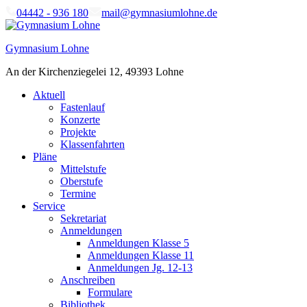
Skip
04442 - 936 180
mail@gymnasiumlohne.de
to
content
Gymnasium Lohne
An der Kirchenziegelei 12, 49393 Lohne
Aktuell
Fastenlauf
Konzerte
Projekte
Klassenfahrten
Pläne
Mittelstufe
Oberstufe
Termine
Service
Sekretariat
Anmeldungen
Anmeldungen Klasse 5
Anmeldungen Klasse 11
Anmeldungen Jg. 12-13
Anschreiben
Formulare
Bibliothek