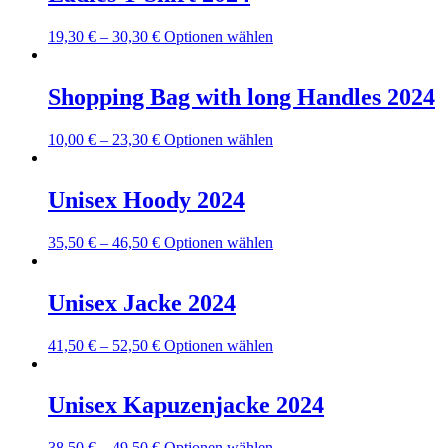
Varianten
der
auf.
Produktseite
Dieses
19,30
€
–
30,30
€
Optionen wählen
Die
gewählt
Produkt
Optionen
werden
weist
können
mehrere
Shopping Bag with long Handles 2024
auf
Varianten
der
auf.
Produktseite
Dieses
10,00
€
–
23,30
€
Optionen wählen
Die
gewählt
Produkt
Optionen
werden
weist
können
mehrere
Unisex Hoody 2024
auf
Varianten
der
auf.
Produktseite
Dieses
35,50
€
–
46,50
€
Optionen wählen
Die
gewählt
Produkt
Optionen
werden
weist
können
mehrere
Unisex Jacke 2024
auf
Varianten
der
auf.
Produktseite
Dieses
41,50
€
–
52,50
€
Optionen wählen
Die
gewählt
Produkt
Optionen
werden
weist
können
mehrere
Unisex Kapuzenjacke 2024
auf
Varianten
der
auf.
Produktseite
Dieses
38,50
€
–
49,50
€
Optionen wählen