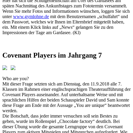
Hier hat sich die Schulgemeinschaft am Ufer des Gardasees am
späten Nachmittag des Ankunftstages zum Fototermin versammelt.
Wenn Sie mehr Fotos und Informationen wünschen, loggen Sie sich
unter
www.gymlohne.de
mit dem Benutzernamen „schulfahrt“ und
dem Passwort, welches wir Ihnen im Elternbrief mitgeteilt haben,
ein. Mit einem Klick links auf „News“ gelangen Sie zu den
Impressionen der Tage am Gardasee. (Kl)
Covenant Players im Jahrgang 7
Who are you?
Mit dieser Frage setzten sich am Dienstag, den 11.9.2018 alle 7.
Klassen im Rahmen einer englischsprachigen Theateraufführung der
Covenant Players auseinander. Auf unterhaltsame Weise und mit
sprachlichen Hilfen der beiden Schauspieler David und Sam konnte
diese Frage am Ende mit der Aussage „You are unique“ beantwortet
werden.
Die Botschaft, dass jeder immer versuchen soll sein Bestes zu
geben, wurde im Rollenspiel „Chocolate factory“ deutlich. Bei
dieser Übung wurde die gesamte Lerngruppe von den Covenant
Players zum aktiven Mitspielen und Mitsprechen aufgefordert. Wie