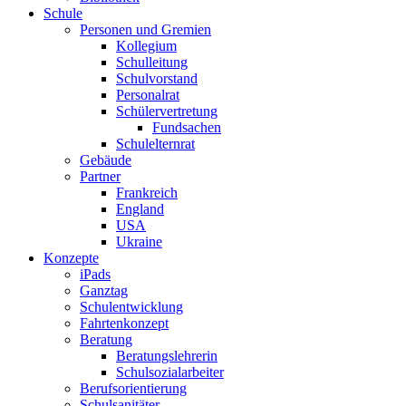
Schule
Personen und Gremien
Kollegium
Schulleitung
Schulvorstand
Personalrat
Schülervertretung
Fundsachen
Schulelternrat
Gebäude
Partner
Frankreich
England
USA
Ukraine
Konzepte
iPads
Ganztag
Schulentwicklung
Fahrtenkonzept
Beratung
Beratungslehrerin
Schulsozialarbeiter
Berufsorientierung
Schulsanitäter