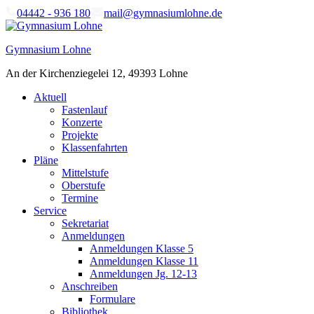
Skip
04442 - 936 180
mail@gymnasiumlohne.de
to
content
Gymnasium Lohne
An der Kirchenziegelei 12, 49393 Lohne
Aktuell
Fastenlauf
Konzerte
Projekte
Klassenfahrten
Pläne
Mittelstufe
Oberstufe
Termine
Service
Sekretariat
Anmeldungen
Anmeldungen Klasse 5
Anmeldungen Klasse 11
Anmeldungen Jg. 12-13
Anschreiben
Formulare
Bibliothek